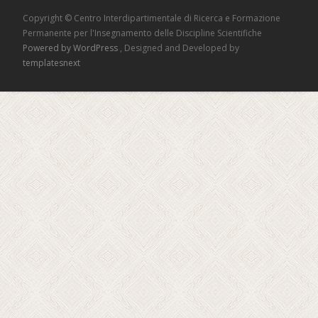
Copyright © Centro Interdipartimentale di Ricerca e Formazione
Permanente per l'Insegnamento delle Discipline Scientifiche
Powered by WordPress
, Designed and Developed by
templatesnext