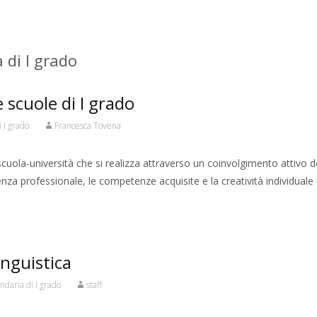
 di I grado
 scuole di I grado
 I grado
Francesca Tovena
cuola-università che si realizza attraverso un coinvolgimento attivo d
nza professionale, le competenze acquisite e la creatività individuale
inguistica
ndaria di I grado
staff