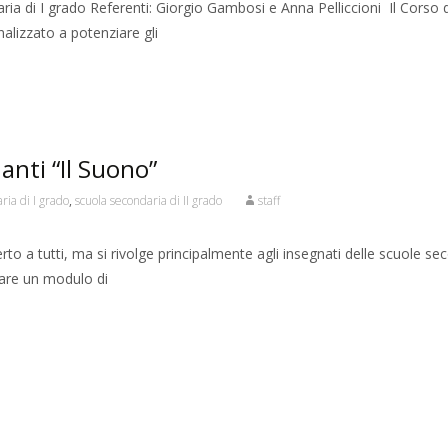
ia di I grado Referenti: Giorgio Gambosi e Anna Pelliccioni Il Corso d
alizzato a potenziare gli
anti “Il Suono”
ria di I grado
,
scuola secondaria di II grado
staff
erto a tutti, ma si rivolge principalmente agli insegnati delle scuole se
lare un modulo di