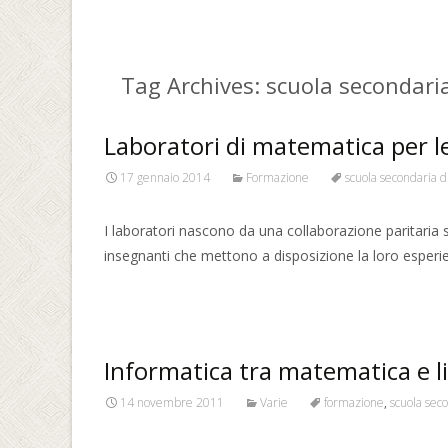
Tag Archives: scuola secondaria
Laboratori di matematica per le
17 gennaio 2014
Formazione
scuola secondaria di
I laboratori nascono da una collaborazione paritaria s
insegnanti che mettono a disposizione la loro esperie
Read More…
Informatica tra matematica e l
14 novembre 2011
Varie
formazione
,
scuola seco