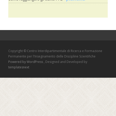
Copyright © Centro Interdipartimentale di Ricerca e Formazione
Permanente per l'Insegnamento delle Discipline Scientifiche
Powered by WordPress
, Designed and Developed by
templatesnext