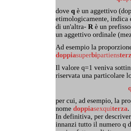
dove
q
è un aggettivo (dop
etimologicamente, indica 
di un'altra-
R
è un prefiss
un aggettivo ordinale (mez
Ad esempio la proporzion
doppia
super
bi
partiens
ter
Il valore q=1 veniva sotti
riservata una particolare l
per cui, ad esempio, la pr
nome
doppia
sexqui
terza
.
In definitiva, per descrive
innanzi tutto il numero q d