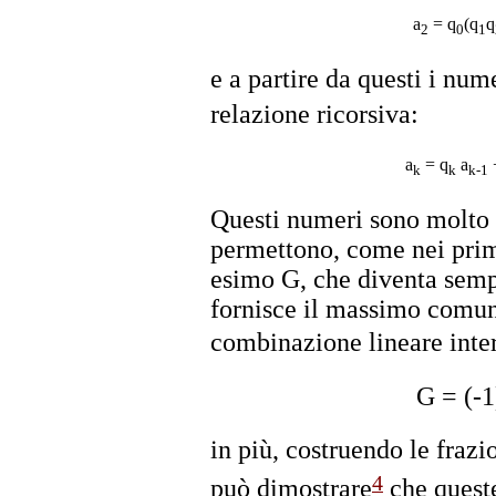
a
= q
(q
q
2
0
1
e a partire da questi i num
relazione ricorsiva:
a
= q
a
k
k
k-1
Questi numeri sono molto 
permettono, come nei primi
esimo G, che diventa sempr
fornisce il massimo comun
combinazione lineare inter
G = (-1
in più, costruendo le frazi
4
può dimostrare
che queste