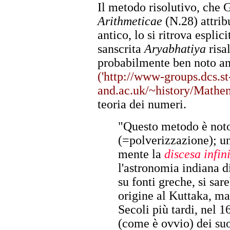
Il metodo risolutivo, che 
Arithmeticae
(N.28) attrib
antico, lo si ritrova esplic
sanscrita
Aryabhatiya
risa
probabilmente ben noto an
('http://www-groups.dcs.st
and.ac.uk/~history/Mathema
teoria dei numeri.
"Questo metodo è no
(=polverizzazione); u
mente la
discesa infin
l'astronomia indiana d
su fonti greche, si sare
origine al Kuttaka, m
Secoli più tardi, nel 
(come è ovvio) dei suo