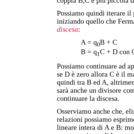
coppia B,C è più piccola d
Possiamo quindi iterare il
iniziando quello che Ferm
discesa
:
A = q
B + C
0
B = q
C + D con 
1
Possiamo continuare ad a
se D è zero allora C è il 
quindi tra B ed A, altrime
sarà anche un divisore co
continuare la discesa.
Osserviamo anche che, eli
relazioni possiamo esprim
lineare intera di A e B: m