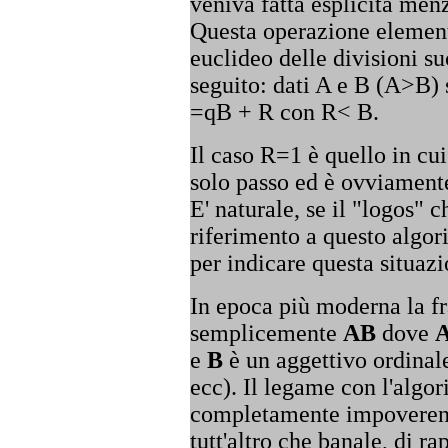
veniva fatta esplicita men
Questa operazione element
euclideo delle divisioni s
seguito: dati A e B (A>B) 
=qB + R con R< B.
Il caso R=1 è quello in cui
solo passo ed è ovviamente
E' naturale, se il "logos" 
riferimento a questo algor
per indicare questa situazi
In epoca più moderna la f
semplicemente
AB
dove
e
B
è un aggettivo ordinale
ecc). Il legame con l'algor
completamente impoverendo
tutt'altro che banale, di ra