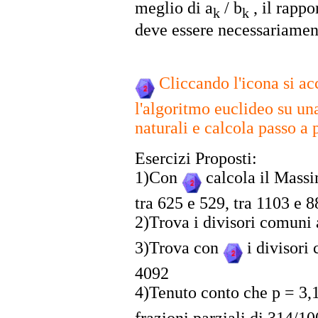
meglio di a
/ b
, il rappo
k
k
deve essere necessariamen
Cliccando l'icona si 
l'algoritmo euclideo su un
naturali e calcola passo a p
Esercizi Proposti:
1)Con
calcola il Mass
tra 625 e 529, tra 1103 e 8
2)Trova i divisori comuni
3)Trova con
i divisori
4092
4)Tenuto conto che p = 3,