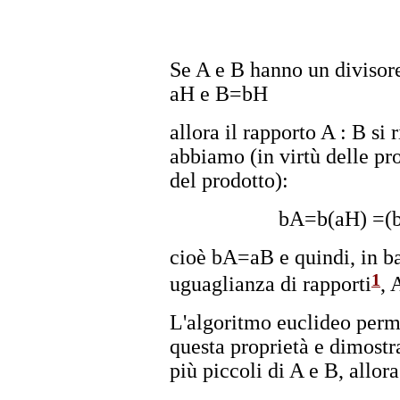
Se A e B hanno un divisor
aH e B=bH
allora il rapporto A : B si 
abbiamo (in virtù delle pr
del prodotto):
bA=b(aH) =(
cioè bA=aB e quindi, in ba
1
uguaglianza di rapporti
, 
L'algoritmo euclideo perm
questa proprietà e dimostra
più piccoli di A e B, all