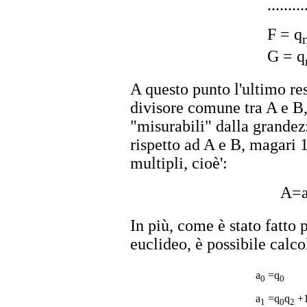
.........
F = q
G = q
A questo punto l'ultimo res
divisore comune tra A e B,
"misurabili" dalla grande
rispetto ad A e B, magari 
multipli, cioè':
A=
In più, come è stato fatto 
euclideo, è possibile calco
a
=q
0
0
a
=q
q
+
1
0
2