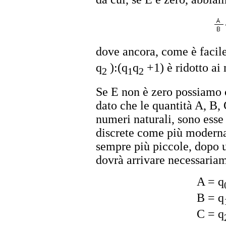
dove ancora, come è facile
q
):(q
q
+1) è ridotto ai
2
1
2
Se E non è zero possiamo c
dato che le quantità A, B, 
numeri naturali, sono esse
discrete come più moderna
sempre più piccole, dopo u
dovrà arrivare necessariam
A = q
B = q
C = q