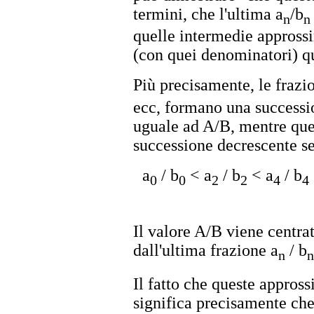
termini, che l'ultima a
/b
n
n
quelle intermedie appros
(con quei denominatori) qu
Più precisamente, le frazio
ecc, formano una successi
uguale ad A/B, mentre que
successione decrescente 
a
/ b
< a
/ b
< a
/ b
0
0
2
2
4
4
Il valore A/B viene centrat
dall'ultima frazione a
/ b
n
n
Il fatto che queste appross
significa precisamente che