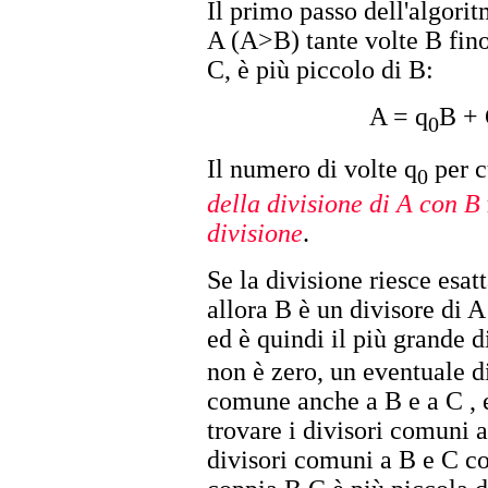
Il primo passo dell'algorit
A (A>B) tante volte B fino
C, è più piccolo di B:
A = q
B + 
0
Il numero di volte q
per c
0
della divisione di A con B
divisione
.
Se la divisione riesce esat
allora B è un divisore di 
ed è quindi il più grande 
non è zero, un eventuale d
comune anche a B e a C , 
trovare i divisori comuni a
divisori comuni a B e C co