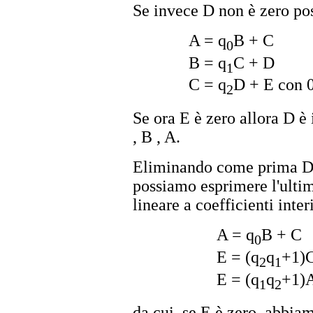
Se invece D non è zero po
A = q
B + C
0
B = q
C + D
1
C = q
D + E con 
2
Se ora E è zero allora D 
, B , A.
Eliminando come prima D 
possiamo esprimere l'ult
lineare a coefficienti inter
A = q
B + C
0
E = (q
q
+1)C
2
1
E = (q
q
+1)A
1
2
da cui, se E è zero, abbia