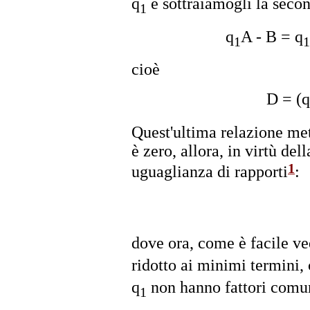
q
e sottraiamogli la seco
1
q
A - B = q
1
1
cioè
D = (q
Quest'ultima relazione mett
è zero, allora, in virtù del
1
uguaglianza di rapporti
:
dove ora, come è facile ved
ridotto ai minimi termini, 
q
non hanno fattori comun
1