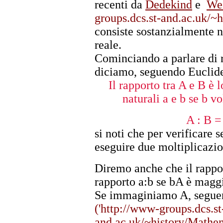
recenti da
Dedekind
e
Wei
groups.dcs.st-and.ac.uk/~h
consiste sostanzialmente n
reale.
Cominciando a parlare di r
diciamo, seguendo Euclide
Il rapporto tra A e B è 
naturali a e b se b v
A : B =
si noti che per verificare 
eseguire due moltiplicazio
Diremo anche che il rappo
rapporto a:b se bA è magg
Se immaginiamo A, segue
('http://www-groups.dcs.st
and.ac.uk/~history/Mathema