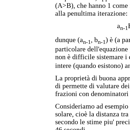
(A>B), che hanno 1 come 
alla penultima iterazione:
a
n-1
dunque (a
, b
) è (a pa
n-1
n-1
particolare dell'equazione 
non è difficile sistemare i 
intere (quando esistono) a
La proprietà di buona appr
di permette di valutare de
frazioni con denominatori 
Consideriamo ad esempio i
solare, cioè la distanza tr
secondo le stime piu' preci
46 secondi.